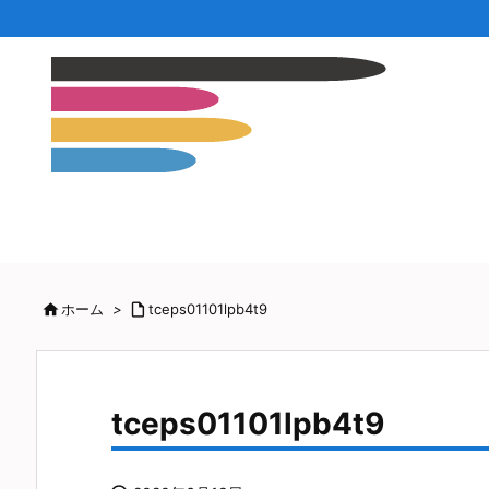

ホーム
>

tceps01101lpb4t9
tceps01101lpb4t9