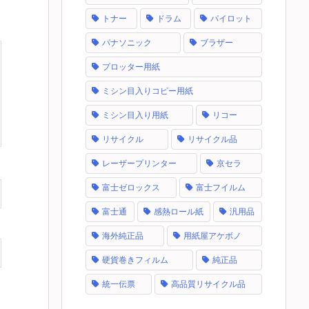
トナー
ドラム
パイロット
パナソニック
ブラザー
プロッター用紙
ミシン目入りコピー用紙
ミシン目入り用紙
リコー
リサイクル
リサイクル品
レーザープリンター
京セラ
富士ゼロックス
富士フイルム
富士通
感熱ロール紙
汎用品
海外純正品
用紙屋アケボノ
硬貨巻きフィルム
純正品
統一伝票
高品質リサイクル品