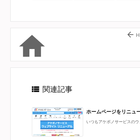


H

関連記事
ホームページをリニュ
いつもアケボノサービスのウェ