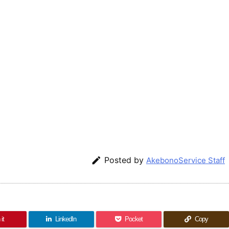

Posted by
AkebonoService Staff
it
LinkedIn
Pocket
Copy