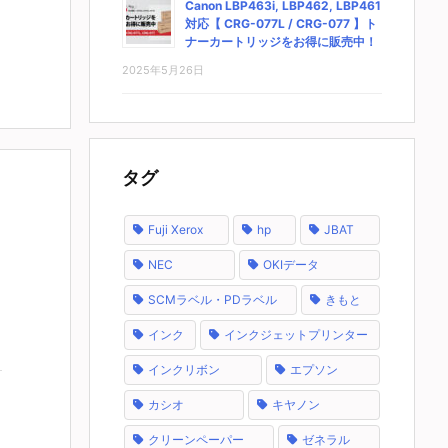
Canon LBP463i, LBP462, LBP461
対応【 CRG-077L / CRG-077 】ト
ナーカートリッジをお得に販売中！
2025年5月26日
タグ
Fuji Xerox
hp
JBAT
NEC
OKIデータ
SCMラベル・PDラベル
きもと
インク
インクジェットプリンター
インクリボン
エプソン
カシオ
キヤノン
クリーンペーパー
ゼネラル