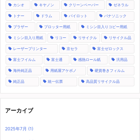
カシオ
キヤノン
クリーンペーパー
ゼネラル
トナー
ドラム
パイロット
パナソニック
ブラザー
プロッター用紙
ミシン目入りコピー用紙
ミシン目入り用紙
リコー
リサイクル
リサイクル品
レーザープリンター
京セラ
富士ゼロックス
富士フイルム
富士通
感熱ロール紙
汎用品
海外純正品
用紙屋アケボノ
硬貨巻きフィルム
純正品
統一伝票
高品質リサイクル品
アーカイブ
2025年7月
(1)