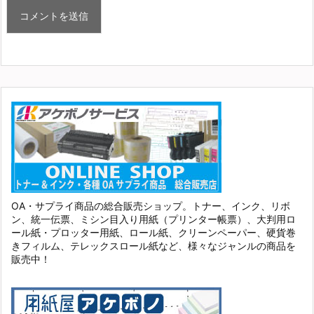
OA・サプライ商品の総合販売ショップ。トナー、インク、リボ
ン、統一伝票、ミシン目入り用紙（プリンター帳票）、大判用ロ
ール紙・プロッター用紙、ロール紙、クリーンペーパー、硬貨巻
きフィルム、テレックスロール紙など、様々なジャンルの商品を
販売中！