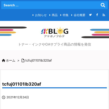

お知らせ
商品
特集
会社概要
トナー・インクやOAサプライ商品の情報を発信

ホーム
>

tcfuj01101lb320af
tcfuj01101lb320af

2021年12月24日