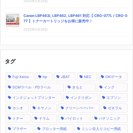
2025年5月29日
Canon LBP463i, LBP462, LBP461 対応【 CRG-077L / CRG-0
77 】トナーカートリッジをお得に販売中！
2025年5月26日
タグ
Fuji Xerox
hp
JBAT
NEC
OKIデータ
SCMラベル・PDラベル
きもと
インク
インクジェットプリンター
インクリボン
エプソン
カシオ
キヤノン
クリーンペーパー
ゼネラル
トナー
ドラム
パイロット
パナソニック
ブラザー
プロッター用紙
ミシン目入りコピー用紙