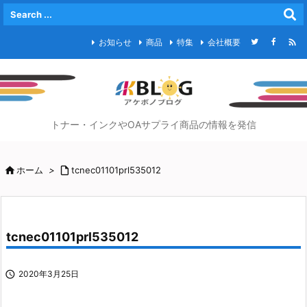

お知らせ
商品
特集
会社概要
トナー・インクやOAサプライ商品の情報を発信

ホーム
>

tcnec01101prl535012
tcnec01101prl535012

2020年3月25日