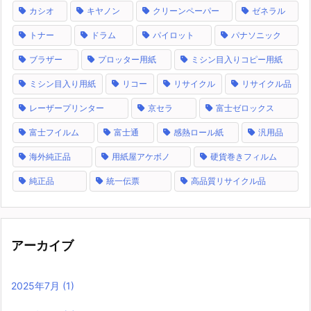
カシオ
キヤノン
クリーンペーパー
ゼネラル
トナー
ドラム
パイロット
パナソニック
ブラザー
プロッター用紙
ミシン目入りコピー用紙
ミシン目入り用紙
リコー
リサイクル
リサイクル品
レーザープリンター
京セラ
富士ゼロックス
富士フイルム
富士通
感熱ロール紙
汎用品
海外純正品
用紙屋アケボノ
硬貨巻きフィルム
純正品
統一伝票
高品質リサイクル品
アーカイブ
2025年7月
(1)