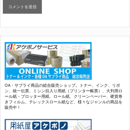
OA・サプライ商品の総合販売ショップ。トナー、インク、リボ
ン、統一伝票、ミシン目入り用紙（プリンター帳票）、大判用ロ
ール紙・プロッター用紙、ロール紙、クリーンペーパー、硬貨巻
きフィルム、テレックスロール紙など、様々なジャンルの商品を
販売中！