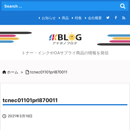

お知らせ
商品
特集
会社概要
トナー・インクやOAサプライ商品の情報を発信

ホーム
>

tcnec01101prl870011
tcnec01101prl870011

2021年3月19日