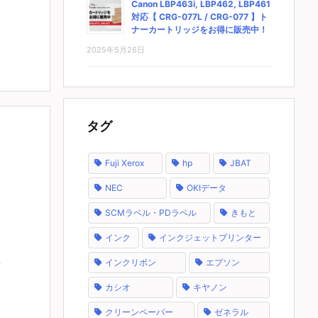
Canon LBP463i, LBP462, LBP461
対応【 CRG-077L / CRG-077 】ト
ナーカートリッジをお得に販売中！
2025年5月26日
タグ
Fuji Xerox
hp
JBAT
NEC
OKIデータ
SCMラベル・PDラベル
きもと
インク
インクジェットプリンター
インクリボン
エプソン
カシオ
キヤノン
クリーンペーパー
ゼネラル