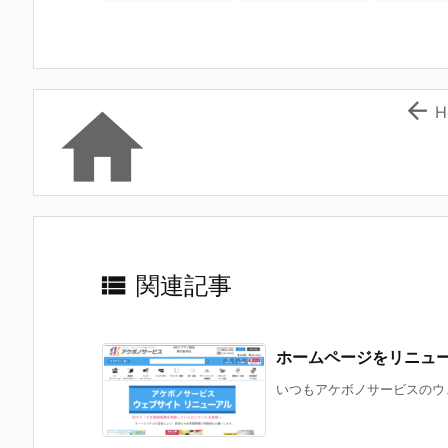


H

関連記事
ホームページをリニュ
いつもアケボノサービスのウェ