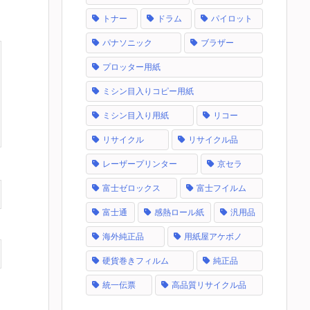
トナー
ドラム
パイロット
パナソニック
ブラザー
プロッター用紙
ミシン目入りコピー用紙
ミシン目入り用紙
リコー
リサイクル
リサイクル品
レーザープリンター
京セラ
富士ゼロックス
富士フイルム
富士通
感熱ロール紙
汎用品
海外純正品
用紙屋アケボノ
硬貨巻きフィルム
純正品
統一伝票
高品質リサイクル品