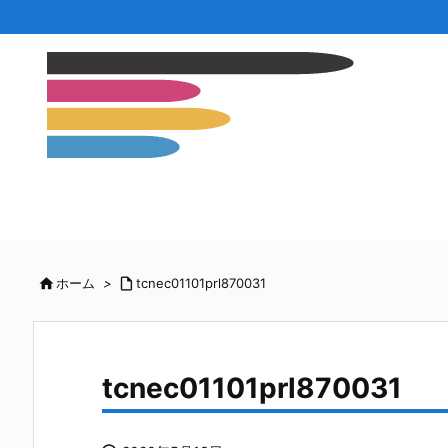

ホーム
>

tcnec01101prl870031
tcnec01101prl870031