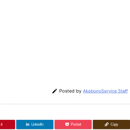

Posted by
AkebonoService Staff
it
LinkedIn
Pocket
Copy