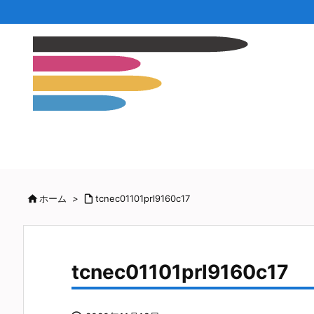

ホーム
>

tcnec01101prl9160c17
tcnec01101prl9160c17