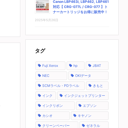
Canon LBP463i, LBP462, LBP461
対応【 CRG-077L / CRG-077 】ト
ナーカートリッジをお得に販売中！
2025年5月26日
タグ
Fuji Xerox
hp
JBAT
NEC
OKIデータ
SCMラベル・PDラベル
きもと
インク
インクジェットプリンター
インクリボン
エプソン
カシオ
キヤノン
クリーンペーパー
ゼネラル