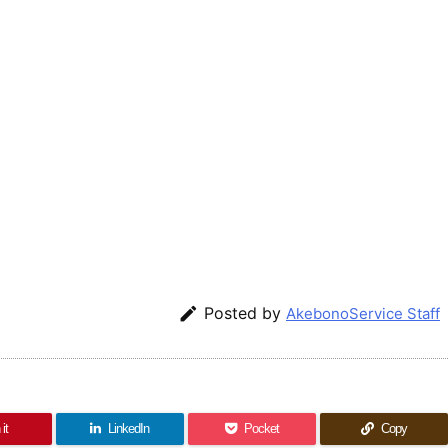

Posted by
AkebonoService Staff
it
LinkedIn
Pocket
Copy