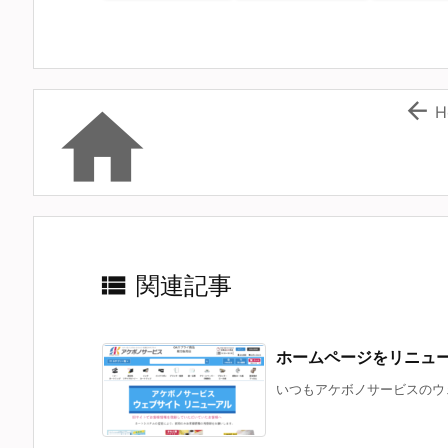


H

関連記事
ホームページをリニュ
いつもアケボノサービスのウェ