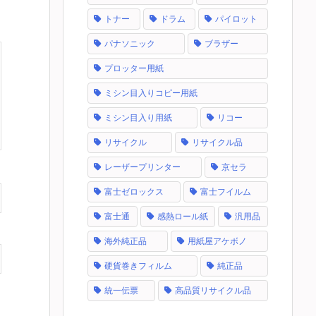
トナー
ドラム
パイロット
パナソニック
ブラザー
プロッター用紙
ミシン目入りコピー用紙
ミシン目入り用紙
リコー
リサイクル
リサイクル品
レーザープリンター
京セラ
富士ゼロックス
富士フイルム
富士通
感熱ロール紙
汎用品
海外純正品
用紙屋アケボノ
硬貨巻きフィルム
純正品
統一伝票
高品質リサイクル品