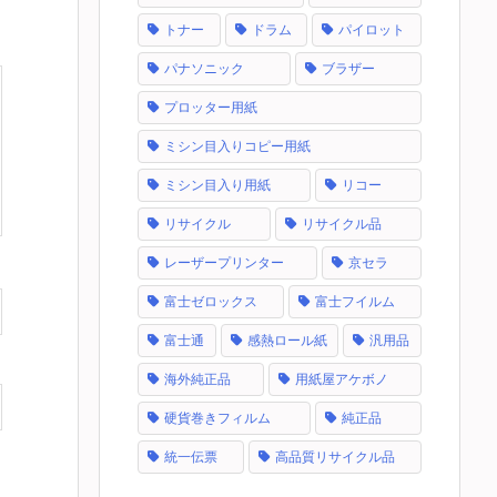
トナー
ドラム
パイロット
パナソニック
ブラザー
プロッター用紙
ミシン目入りコピー用紙
ミシン目入り用紙
リコー
リサイクル
リサイクル品
レーザープリンター
京セラ
富士ゼロックス
富士フイルム
富士通
感熱ロール紙
汎用品
海外純正品
用紙屋アケボノ
硬貨巻きフィルム
純正品
統一伝票
高品質リサイクル品