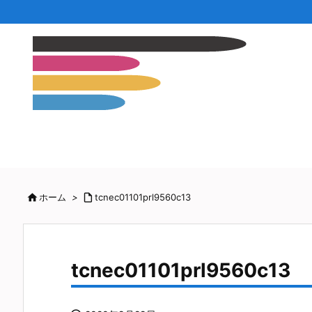

ホーム
>

tcnec01101prl9560c13
tcnec01101prl9560c13