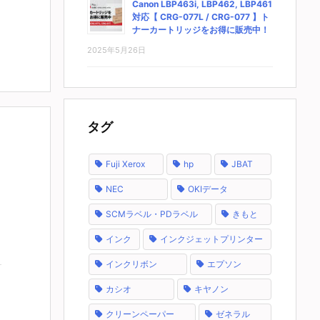
Canon LBP463i, LBP462, LBP461
対応【 CRG-077L / CRG-077 】ト
ナーカートリッジをお得に販売中！
2025年5月26日
タグ
Fuji Xerox
hp
JBAT
NEC
OKIデータ
SCMラベル・PDラベル
きもと
インク
インクジェットプリンター
インクリボン
エプソン
カシオ
キヤノン
クリーンペーパー
ゼネラル