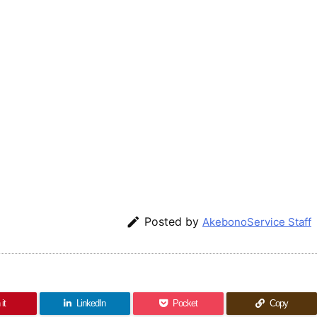

Posted by
AkebonoService Staff
it
LinkedIn
Pocket
Copy