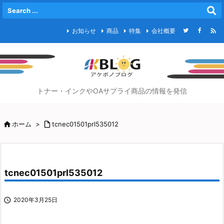

お知らせ
商品
特集
会社概要
トナー・インクやOAサプライ商品の情報を発信

ホーム
>

tcnec01501prl535012
tcnec01501prl535012

2020年3月25日