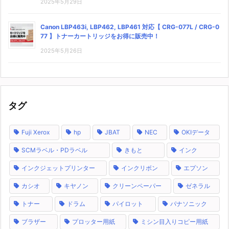
2025年5月29日
Canon LBP463i, LBP462, LBP461 対応【 CRG-077L / CRG-0
77 】トナーカートリッジをお得に販売中！
2025年5月26日
タグ
Fuji Xerox
hp
JBAT
NEC
OKIデータ
SCMラベル・PDラベル
きもと
インク
インクジェットプリンター
インクリボン
エプソン
カシオ
キヤノン
クリーンペーパー
ゼネラル
トナー
ドラム
パイロット
パナソニック
ブラザー
プロッター用紙
ミシン目入りコピー用紙