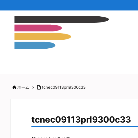

ホーム
>

tcnec09113prl9300c33
tcnec09113prl9300c33