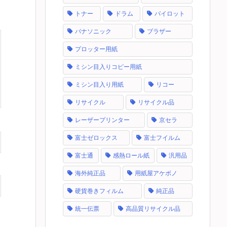
トナー
ドラム
パイロット
パナソニック
ブラザー
プロッター用紙
ミシン目入りコピー用紙
ミシン目入り用紙
リコー
リサイクル
リサイクル品
レーザープリンター
京セラ
富士ゼロックス
富士フイルム
富士通
感熱ロール紙
汎用品
海外純正品
用紙屋アケボノ
硬貨巻きフィルム
純正品
統一伝票
高品質リサイクル品