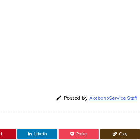

Posted by
AkebonoService Staff
it
LinkedIn
Pocket
Copy