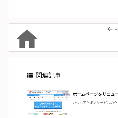


H

関連記事
ホームページをリニュ
いつもアケボノサービスのウェ