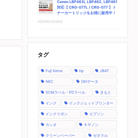
Canon LBP463i, LBP462, LBP461
対応【 CRG-077L / CRG-077 】ト
ナーカートリッジをお得に販売中！
2025年5月26日
タグ
Fuji Xerox
hp
JBAT
NEC
OKIデータ
SCMラベル・PDラベル
きもと
インク
インクジェットプリンター
インクリボン
エプソン
カシオ
キヤノン
クリーンペーパー
ゼネラル