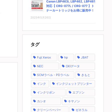
Canon LBP463i, LBP462, LBP461
対応【 CRG-077L / CRG-077 】ト
ナーカートリッジをお得に販売中！
2025年5月26日
タグ
Fuji Xerox
hp
JBAT
NEC
OKIデータ
SCMラベル・PDラベル
きもと
インク
インクジェットプリンター
インクリボン
エプソン
カシオ
キヤノン
クリーンペーパー
ゼネラル