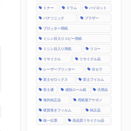
トナー
ドラム
パイロット
パナソニック
ブラザー
プロッター用紙
ミシン目入りコピー用紙
ミシン目入り用紙
リコー
リサイクル
リサイクル品
レーザープリンター
京セラ
富士ゼロックス
富士フイルム
富士通
感熱ロール紙
汎用品
海外純正品
用紙屋アケボノ
硬貨巻きフィルム
純正品
統一伝票
高品質リサイクル品