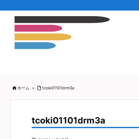

ホーム
>

tcoki01101drm3a
tcoki01101drm3a