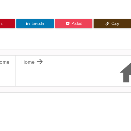
it
LinkedIn
Pocket
Copy

ome
Home