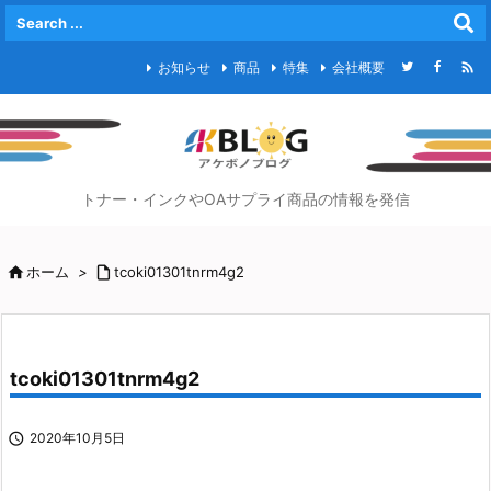

お知らせ
商品
特集
会社概要
トナー・インクやOAサプライ商品の情報を発信

ホーム
>

tcoki01301tnrm4g2
tcoki01301tnrm4g2

2020年10月5日