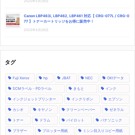
2025年5月29日
Canon LBP463i, LBP462, LBP461 対応【 CRG-077L / CRG-0
77 】トナーカートリッジをお得に販売中！
2025年5月26日
タグ
Fuji Xerox
hp
JBAT
NEC
OKIデータ
SCMラベル・PDラベル
きもと
インク
インクジェットプリンター
インクリボン
エプソン
カシオ
キヤノン
クリーンペーパー
ゼネラル
トナー
ドラム
パイロット
パナソニック
ブラザー
プロッター用紙
ミシン目入りコピー用紙