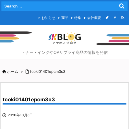

お知らせ
商品
特集
会社概要
トナー・インクやOAサプライ商品の情報を発信

ホーム
>

tcoki01401epcm3c3
tcoki01401epcm3c3

2020年10月6日