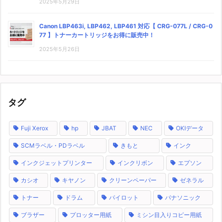
2025年5月29日
Canon LBP463i, LBP462, LBP461 対応【 CRG-077L / CRG-0
77 】トナーカートリッジをお得に販売中！
2025年5月26日
タグ
Fuji Xerox
hp
JBAT
NEC
OKIデータ
SCMラベル・PDラベル
きもと
インク
インクジェットプリンター
インクリボン
エプソン
カシオ
キヤノン
クリーンペーパー
ゼネラル
トナー
ドラム
パイロット
パナソニック
ブラザー
プロッター用紙
ミシン目入りコピー用紙