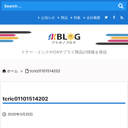

お知らせ
商品
特集
会社概要
トナー・インクやOAサプライ商品の情報を発信

ホーム
>

tcric01101514202
tcric01101514202

2020年3月25日