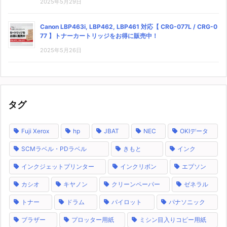
2025年5月29日
Canon LBP463i, LBP462, LBP461 対応【 CRG-077L / CRG-0
77 】トナーカートリッジをお得に販売中！
2025年5月26日
タグ
Fuji Xerox
hp
JBAT
NEC
OKIデータ
SCMラベル・PDラベル
きもと
インク
インクジェットプリンター
インクリボン
エプソン
カシオ
キヤノン
クリーンペーパー
ゼネラル
トナー
ドラム
パイロット
パナソニック
ブラザー
プロッター用紙
ミシン目入りコピー用紙