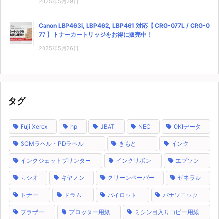
2025年5月29日
Canon LBP463i, LBP462, LBP461 対応【 CRG-077L / CRG-0
77 】トナーカートリッジをお得に販売中！
2025年5月26日
タグ
Fuji Xerox
hp
JBAT
NEC
OKIデータ
SCMラベル・PDラベル
きもと
インク
インクジェットプリンター
インクリボン
エプソン
カシオ
キヤノン
クリーンペーパー
ゼネラル
トナー
ドラム
パイロット
パナソニック
ブラザー
プロッター用紙
ミシン目入りコピー用紙