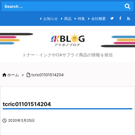

お知らせ
商品
特集
会社概要
トナー・インクやOAサプライ商品の情報を発信

ホーム
>

tcric01101514204
tcric01101514204

2020年3月25日