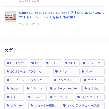
2025年5月29日
Canon LBP463i, LBP462, LBP461 対応【 CRG-077L / CRG-0
77 】トナーカートリッジをお得に販売中！
2025年5月26日
タグ
Fuji Xerox
hp
JBAT
NEC
OKIデータ
SCMラベル・PDラベル
きもと
インク
インクジェットプリンター
インクリボン
エプソン
カシオ
キヤノン
クリーンペーパー
ゼネラル
トナー
ドラム
パイロット
パナソニック
ブラザー
プロッター用紙
ミシン目入りコピー用紙