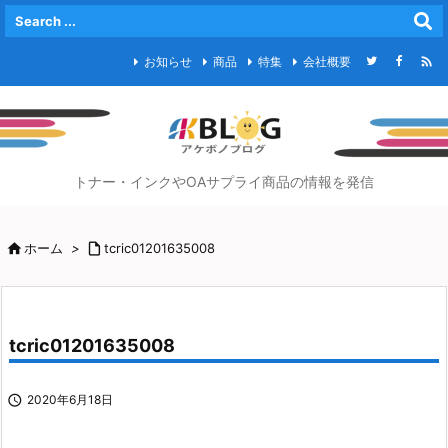

お知らせ
商品
特集
会社概要
トナー・インクやOAサプライ商品の情報を発信

ホーム
>

tcric01201635008
tcric01201635008

2020年6月18日