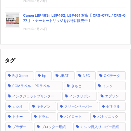
2025年5月29日
Canon LBP463i, LBP462, LBP461 対応【 CRG-077L / CRG-0
77 】トナーカートリッジをお得に販売中！
2025年5月26日
タグ
Fuji Xerox
hp
JBAT
NEC
OKIデータ
SCMラベル・PDラベル
きもと
インク
インクジェットプリンター
インクリボン
エプソン
カシオ
キヤノン
クリーンペーパー
ゼネラル
トナー
ドラム
パイロット
パナソニック
ブラザー
プロッター用紙
ミシン目入りコピー用紙