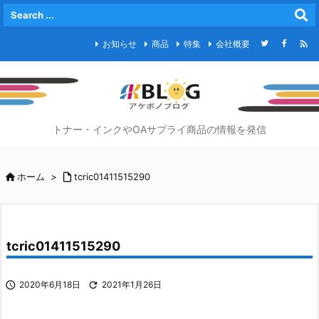

お知らせ
商品
特集
会社概要
トナー・インクやOAサプライ商品の情報を発信

ホーム
>

tcric01411515290
tcric01411515290

2020年6月18日

2021年1月26日