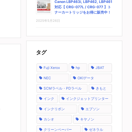
Canon LBP463i, LBP462, LBP461
対応【 CRG-077L / CRG-077 】ト
ナーカートリッジをお得に販売中！
2025年5月26日
タグ
Fuji Xerox
hp
JBAT
NEC
OKIデータ
SCMラベル・PDラベル
きもと
インク
インクジェットプリンター
インクリボン
エプソン
カシオ
キヤノン
クリーンペーパー
ゼネラル