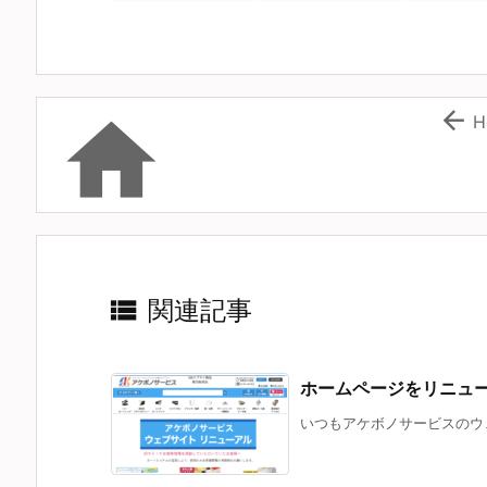


H

関連記事
ホームページをリニュ
いつもアケボノサービスのウェ