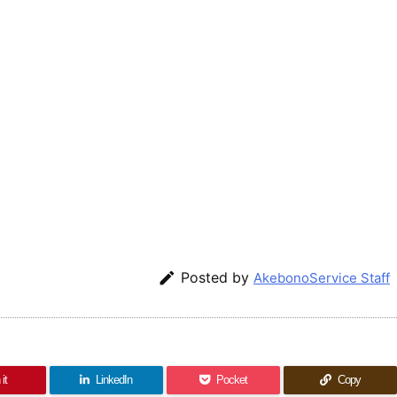

Posted by
AkebonoService Staff
it
LinkedIn
Pocket
Copy