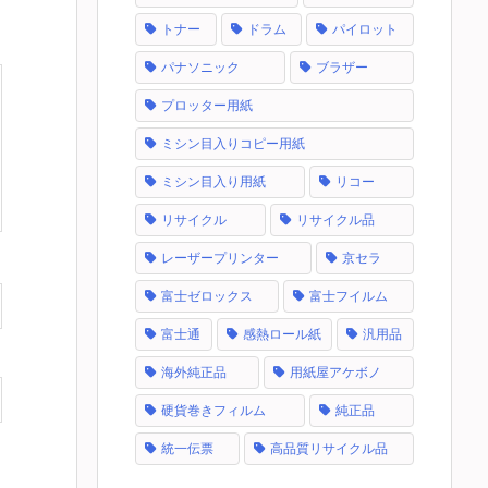
トナー
ドラム
パイロット
パナソニック
ブラザー
プロッター用紙
ミシン目入りコピー用紙
ミシン目入り用紙
リコー
リサイクル
リサイクル品
レーザープリンター
京セラ
富士ゼロックス
富士フイルム
富士通
感熱ロール紙
汎用品
海外純正品
用紙屋アケボノ
硬貨巻きフィルム
純正品
統一伝票
高品質リサイクル品