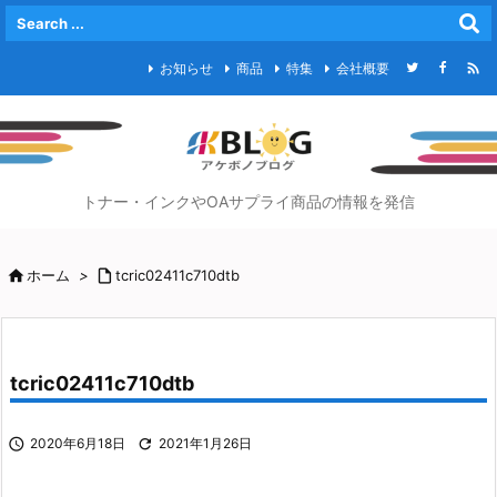

お知らせ
商品
特集
会社概要
トナー・インクやOAサプライ商品の情報を発信

ホーム
>

tcric02411c710dtb
tcric02411c710dtb

2020年6月18日

2021年1月26日