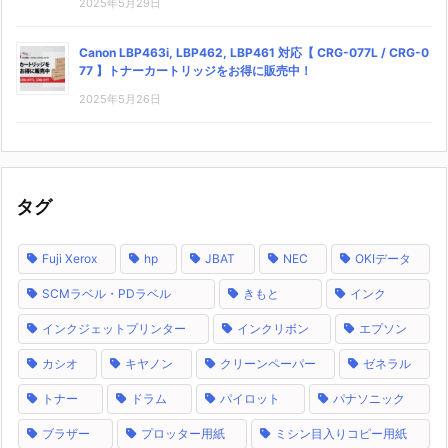
2025年5月29日
Canon LBP463i, LBP462, LBP461 対応【 CRG-077L / CRG-0
77 】トナーカートリッジをお得に販売中！
2025年5月26日
タグ
Fuji Xerox
hp
JBAT
NEC
OKIデータ
SCMラベル・PDラベル
きもと
インク
インクジェットプリンター
インクリボン
エプソン
カシオ
キヤノン
クリーンペーパー
ゼネラル
トナー
ドラム
パイロット
パナソニック
ブラザー
プロッター用紙
ミシン目入りコピー用紙