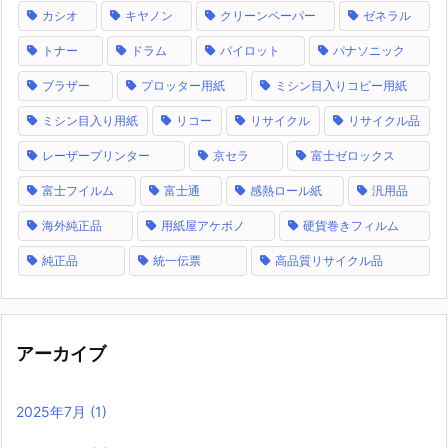
カシオ
キヤノン
クリーンペーパー
ゼネラル
トナー
ドラム
パイロット
パナソニック
ブラザー
プロッター用紙
ミシン目入りコピー用紙
ミシン目入り用紙
リコー
リサイクル
リサイクル品
レーザープリンター
京セラ
富士ゼロックス
富士フイルム
富士通
感熱ロール紙
汎用品
海外純正品
用紙屋アケボノ
硬貨巻きフィルム
純正品
統一伝票
高品質リサイクル品
アーカイブ
2025年7月
(1)