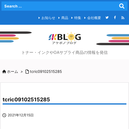

お知らせ
商品
特集
会社概要
トナー・インクやOAサプライ商品の情報を発信

ホーム
>

tcric09102515285
tcric09102515285

2021年12月15日