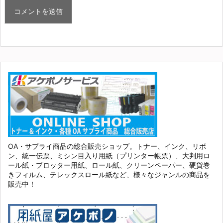
OA・サプライ商品の総合販売ショップ。トナー、インク、リボ
ン、統一伝票、ミシン目入り用紙（プリンター帳票）、大判用ロ
ール紙・プロッター用紙、ロール紙、クリーンペーパー、硬貨巻
きフィルム、テレックスロール紙など、様々なジャンルの商品を
販売中！