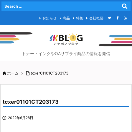

お知らせ
商品
特集
会社概要
トナー・インクやOAサプライ商品の情報を発信

ホーム
>

tcxer01101CT203173
tcxer01101CT203173

2022年6月28日