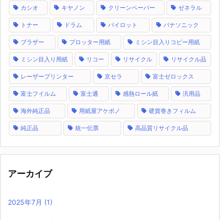
カシオ
キヤノン
クリーンペーパー
ゼネラル
トナー
ドラム
パイロット
パナソニック
ブラザー
プロッター用紙
ミシン目入りコピー用紙
ミシン目入り用紙
リコー
リサイクル
リサイクル品
レーザープリンター
京セラ
富士ゼロックス
富士フイルム
富士通
感熱ロール紙
汎用品
海外純正品
用紙屋アケボノ
硬貨巻きフィルム
純正品
統一伝票
高品質リサイクル品
アーカイブ
2025年7月
(1)