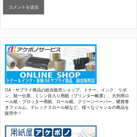
OA・サプライ商品の総合販売ショップ。トナー、インク、リボ
ン、統一伝票、ミシン目入り用紙（プリンター帳票）、大判用ロ
ール紙・プロッター用紙、ロール紙、クリーンペーパー、硬貨巻
きフィルム、テレックスロール紙など、様々なジャンルの商品を
販売中！