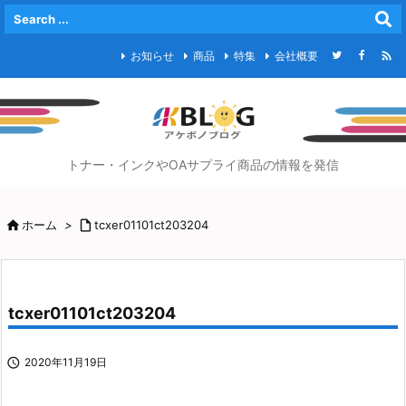

お知らせ
商品
特集
会社概要
トナー・インクやOAサプライ商品の情報を発信

ホーム
>

tcxer01101ct203204
tcxer01101ct203204

2020年11月19日