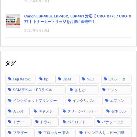
2025年5月29日
Canon LBP463i, LBP462, LBP461 対応【 CRG-077L / CRG-0
77 】トナーカートリッジをお得に販売中！
2025年5月26日
タグ
Fuji Xerox
hp
JBAT
NEC
OKIデータ
SCMラベル・PDラベル
きもと
インク
インクジェットプリンター
インクリボン
エプソン
カシオ
キヤノン
クリーンペーパー
ゼネラル
トナー
ドラム
パイロット
パナソニック
ブラザー
プロッター用紙
ミシン目入りコピー用紙