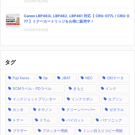
2025年5月29日
Canon LBP463i, LBP462, LBP461 対応【 CRG-077L / CRG-0
77 】トナーカートリッジをお得に販売中！
2025年5月26日
タグ
Fuji Xerox
hp
JBAT
NEC
OKIデータ
SCMラベル・PDラベル
きもと
インク
インクジェットプリンター
インクリボン
エプソン
カシオ
キヤノン
クリーンペーパー
ゼネラル
トナー
ドラム
パイロット
パナソニック
ブラザー
プロッター用紙
ミシン目入りコピー用紙