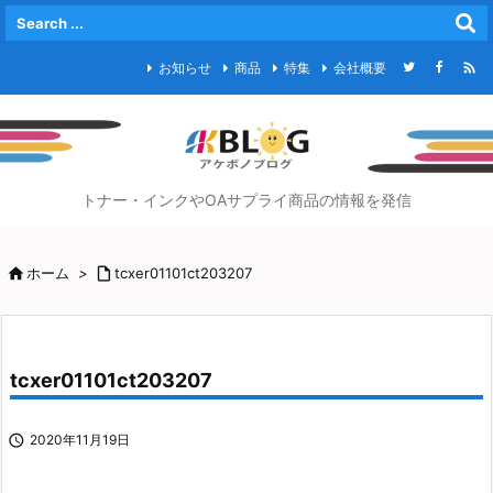

お知らせ
商品
特集
会社概要
トナー・インクやOAサプライ商品の情報を発信

ホーム
>

tcxer01101ct203207
tcxer01101ct203207

2020年11月19日