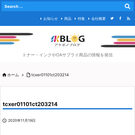

お知らせ
商品
特集
会社概要
トナー・インクやOAサプライ商品の情報を発信

ホーム
>

tcxer01101ct203214
tcxer01101ct203214

2020年11月19日