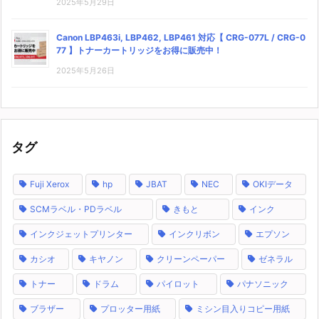
2025年5月29日
Canon LBP463i, LBP462, LBP461 対応【 CRG-077L / CRG-0
77 】トナーカートリッジをお得に販売中！
2025年5月26日
タグ
Fuji Xerox
hp
JBAT
NEC
OKIデータ
SCMラベル・PDラベル
きもと
インク
インクジェットプリンター
インクリボン
エプソン
カシオ
キヤノン
クリーンペーパー
ゼネラル
トナー
ドラム
パイロット
パナソニック
ブラザー
プロッター用紙
ミシン目入りコピー用紙