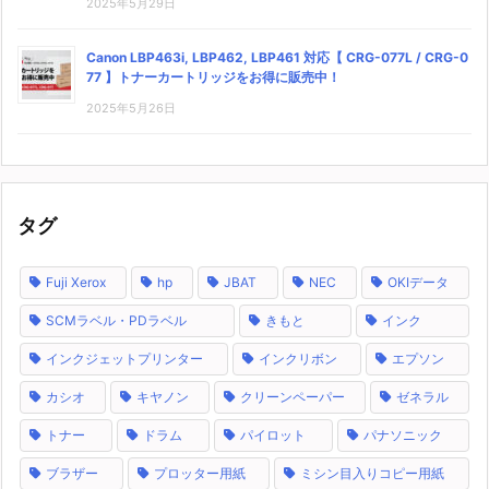
2025年5月29日
Canon LBP463i, LBP462, LBP461 対応【 CRG-077L / CRG-0
77 】トナーカートリッジをお得に販売中！
2025年5月26日
タグ
Fuji Xerox
hp
JBAT
NEC
OKIデータ
SCMラベル・PDラベル
きもと
インク
インクジェットプリンター
インクリボン
エプソン
カシオ
キヤノン
クリーンペーパー
ゼネラル
トナー
ドラム
パイロット
パナソニック
ブラザー
プロッター用紙
ミシン目入りコピー用紙