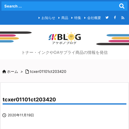

お知らせ
商品
特集
会社概要
トナー・インクやOAサプライ商品の情報を発信

ホーム
>

tcxer01101ct203420
tcxer01101ct203420

2020年11月19日