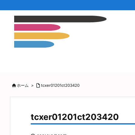

ホーム
>

tcxer01201ct203420
tcxer01201ct203420