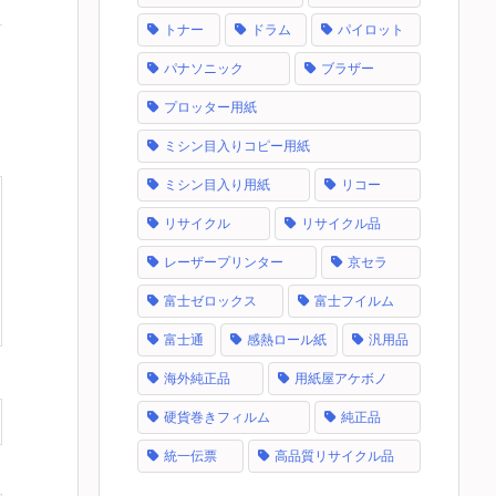
トナー
ドラム
パイロット
パナソニック
ブラザー
プロッター用紙
ミシン目入りコピー用紙
ミシン目入り用紙
リコー
リサイクル
リサイクル品
レーザープリンター
京セラ
富士ゼロックス
富士フイルム
富士通
感熱ロール紙
汎用品
海外純正品
用紙屋アケボノ
硬貨巻きフィルム
純正品
統一伝票
高品質リサイクル品