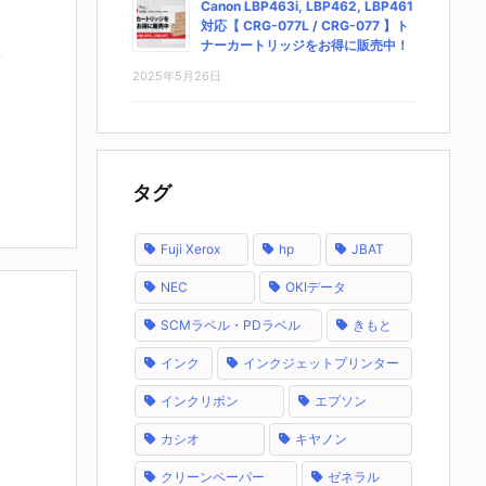
Canon LBP463i, LBP462, LBP461
対応【 CRG-077L / CRG-077 】ト
ナーカートリッジをお得に販売中！
2025年5月26日
タグ
Fuji Xerox
hp
JBAT
NEC
OKIデータ
SCMラベル・PDラベル
きもと
インク
インクジェットプリンター
インクリボン
エプソン
カシオ
キヤノン
クリーンペーパー
ゼネラル