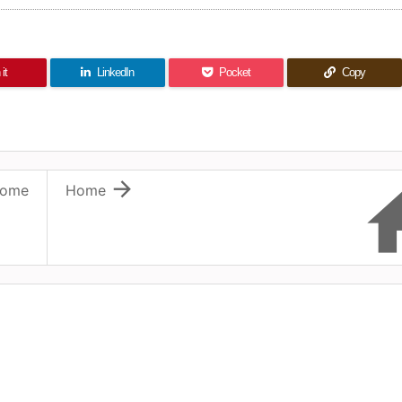
it
LinkedIn
Pocket
Copy

ome
Home