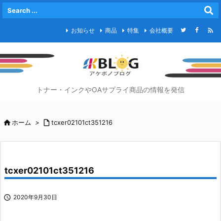

お知らせ
商品
特集
会社概要
トナー・インクやOAサプライ商品の情報を発信

ホーム
>

tcxer02101ct351216
tcxer02101ct351216

2020年9月30日