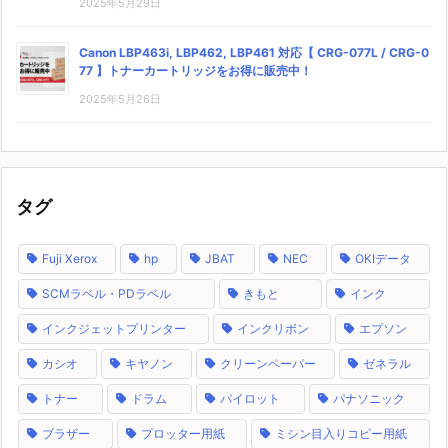
2025年5月29日
Canon LBP463i, LBP462, LBP461 対応【 CRG-077L / CRG-0
77 】トナーカートリッジをお得に販売中！
2025年5月26日
タグ
Fuji Xerox
hp
JBAT
NEC
OKIデータ
SCMラベル・PDラベル
きもと
インク
インクジェットプリンター
インクリボン
エプソン
カシオ
キヤノン
クリーンペーパー
ゼネラル
トナー
ドラム
パイロット
パナソニック
ブラザー
プロッター用紙
ミシン目入りコピー用紙