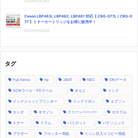
2025年5月29日
Canon LBP463i, LBP462, LBP461 対応【 CRG-077L / CRG-0
77 】トナーカートリッジをお得に販売中！
2025年5月26日
タグ
Fuji Xerox
hp
JBAT
NEC
OKIデータ
SCMラベル・PDラベル
きもと
インク
インクジェットプリンター
インクリボン
エプソン
カシオ
キヤノン
クリーンペーパー
ゼネラル
トナー
ドラム
パイロット
パナソニック
ブラザー
プロッター用紙
ミシン目入りコピー用紙