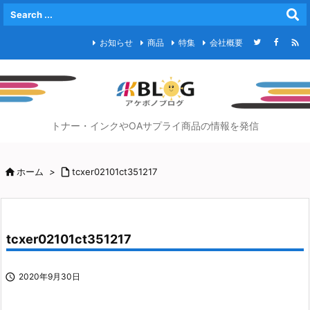

お知らせ
商品
特集
会社概要
トナー・インクやOAサプライ商品の情報を発信

ホーム
>

tcxer02101ct351217
tcxer02101ct351217

2020年9月30日