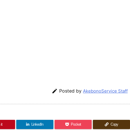

Posted by
AkebonoService Staff
it
LinkedIn
Pocket
Copy