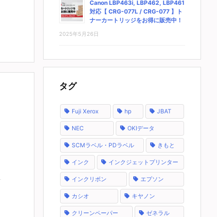
Canon LBP463i, LBP462, LBP461
対応【 CRG-077L / CRG-077 】ト
ナーカートリッジをお得に販売中！
2025年5月26日
タグ
Fuji Xerox
hp
JBAT
NEC
OKIデータ
SCMラベル・PDラベル
きもと
インク
インクジェットプリンター
インクリボン
エプソン
カシオ
キヤノン
クリーンペーパー
ゼネラル