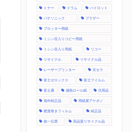
トナー
ドラム
パイロット
パナソニック
ブラザー
プロッター用紙
ミシン目入りコピー用紙
ミシン目入り用紙
リコー
リサイクル
リサイクル品
レーザープリンター
京セラ
富士ゼロックス
富士フイルム
富士通
感熱ロール紙
汎用品
海外純正品
用紙屋アケボノ
硬貨巻きフィルム
純正品
統一伝票
高品質リサイクル品