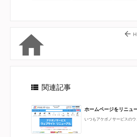


H

関連記事
ホームページをリニュ
いつもアケボノサービスのウェ