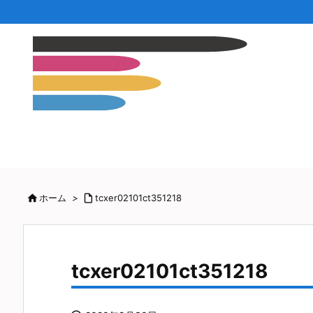

ホーム
>

tcxer02101ct351218
tcxer02101ct351218