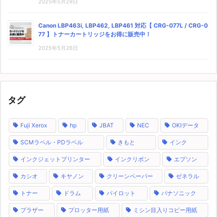
2025年5月29日
Canon LBP463i, LBP462, LBP461 対応【 CRG-077L / CRG-0
77 】トナーカートリッジをお得に販売中！
2025年5月26日
タグ
Fuji Xerox
hp
JBAT
NEC
OKIデータ
SCMラベル・PDラベル
きもと
インク
インクジェットプリンター
インクリボン
エプソン
カシオ
キヤノン
クリーンペーパー
ゼネラル
トナー
ドラム
パイロット
パナソニック
ブラザー
プロッター用紙
ミシン目入りコピー用紙