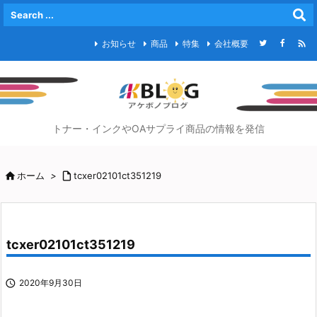

お知らせ
商品
特集
会社概要
トナー・インクやOAサプライ商品の情報を発信

ホーム
>

tcxer02101ct351219
tcxer02101ct351219

2020年9月30日