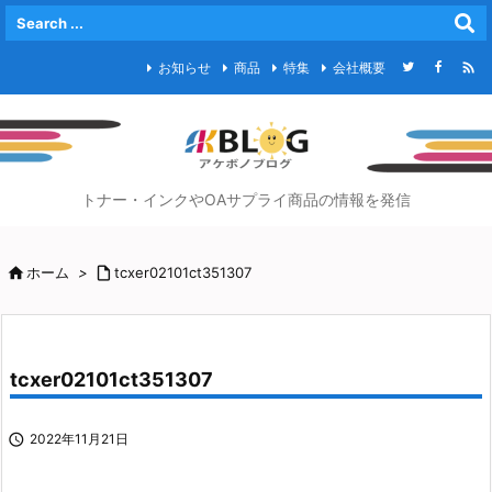

お知らせ
商品
特集
会社概要
トナー・インクやOAサプライ商品の情報を発信

ホーム
>

tcxer02101ct351307
tcxer02101ct351307

2022年11月21日