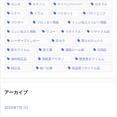
カシオ
キヤノン
クリーンペーパー
ゼネラル
トナー
ドラム
パイロット
パナソニック
ブラザー
プロッター用紙
ミシン目入りコピー用紙
ミシン目入り用紙
リコー
リサイクル
リサイクル品
レーザープリンター
京セラ
富士ゼロックス
富士フイルム
富士通
感熱ロール紙
汎用品
海外純正品
用紙屋アケボノ
硬貨巻きフィルム
純正品
統一伝票
高品質リサイクル品
アーカイブ
2025年7月
(1)