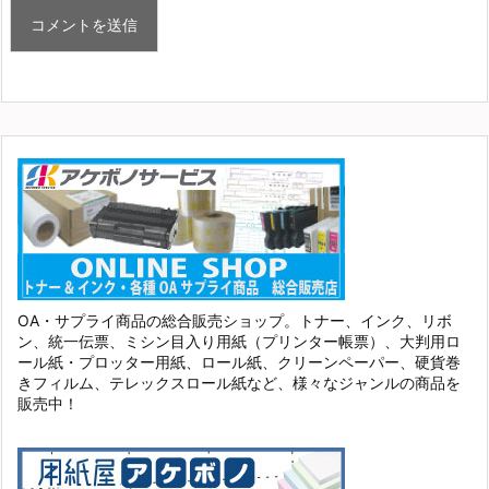
OA・サプライ商品の総合販売ショップ。トナー、インク、リボ
ン、統一伝票、ミシン目入り用紙（プリンター帳票）、大判用ロ
ール紙・プロッター用紙、ロール紙、クリーンペーパー、硬貨巻
きフィルム、テレックスロール紙など、様々なジャンルの商品を
販売中！