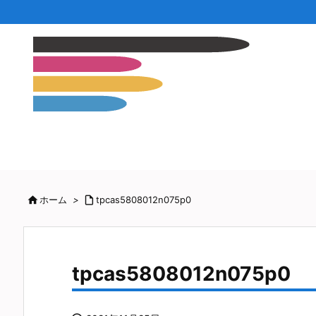

ホーム
>

tpcas5808012n075p0
tpcas5808012n075p0