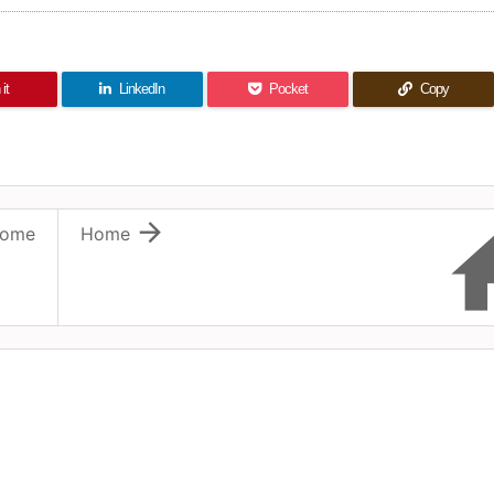
it
LinkedIn
Pocket
Copy

ome
Home