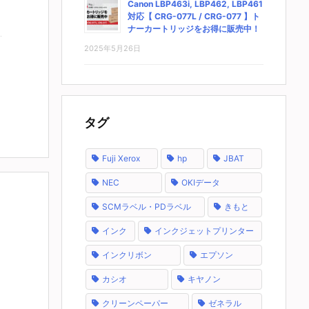
Canon LBP463i, LBP462, LBP461
対応【 CRG-077L / CRG-077 】ト
ナーカートリッジをお得に販売中！
2025年5月26日
タグ
Fuji Xerox
hp
JBAT
NEC
OKIデータ
SCMラベル・PDラベル
きもと
インク
インクジェットプリンター
インクリボン
エプソン
カシオ
キヤノン
クリーンペーパー
ゼネラル