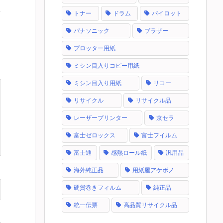
トナー
ドラム
パイロット
パナソニック
ブラザー
プロッター用紙
ミシン目入りコピー用紙
ミシン目入り用紙
リコー
リサイクル
リサイクル品
レーザープリンター
京セラ
富士ゼロックス
富士フイルム
富士通
感熱ロール紙
汎用品
海外純正品
用紙屋アケボノ
硬貨巻きフィルム
純正品
統一伝票
高品質リサイクル品