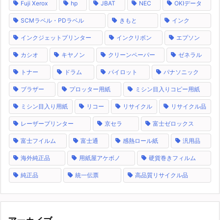
Fuji Xerox
hp
JBAT
NEC
OKIデータ
SCMラベル・PDラベル
きもと
インク
インクジェットプリンター
インクリボン
エプソン
カシオ
キヤノン
クリーンペーパー
ゼネラル
トナー
ドラム
パイロット
パナソニック
ブラザー
プロッター用紙
ミシン目入りコピー用紙
ミシン目入り用紙
リコー
リサイクル
リサイクル品
レーザープリンター
京セラ
富士ゼロックス
富士フイルム
富士通
感熱ロール紙
汎用品
海外純正品
用紙屋アケボノ
硬貨巻きフィルム
純正品
統一伝票
高品質リサイクル品